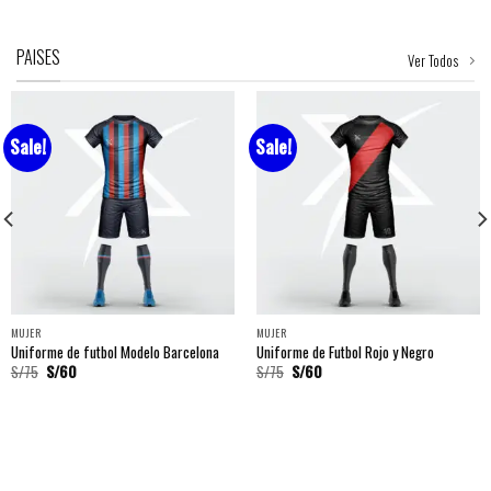
PAISES
Ver Todos
Sale!
Sale!
MUJER
MUJER
Uniforme de futbol Modelo Barcelona
Uniforme de Futbol Rojo y Negro
S/
75
S/
60
S/
75
S/
60