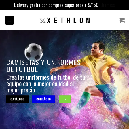
Delivery gratis por compras superiores a S/150.
Dismiss
Saltar
al
contenido
CAMISETAS Y UNIFORMES
DE FUTBOL
Crea los uniformes de futbol de tu
equipo con la mejor calidad al
mejor precio
CATÁLOGO
CONTÁCTO