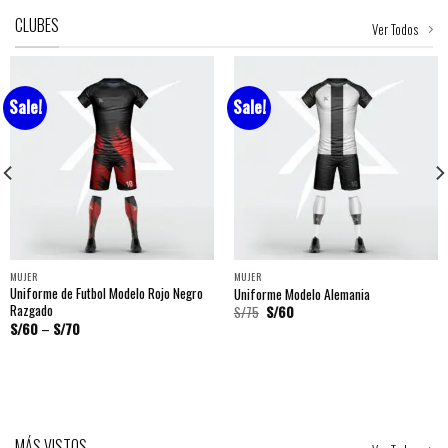
CLUBES
Ver Todos
Sale!
Sale!
MUJER
MUJER
Uniforme de Futbol Modelo Rojo Negro
Uniforme Modelo Alemania
Razgado
S/
75
S/
60
S/
60
–
S/
70
MÁS VISTOS