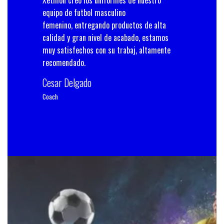
 amet elit
equipo de futbol masculino
dolore magna 
femenino, entregando productos de alta
diam nonummy
calidad y gran nivel de acabado, estamos
Daisy Morg
muy satisfechos con su trabaj, altamente
Digital Officer
recomendado.
Cesar Delgado
Coach